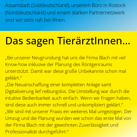
Assamstadt (Süddeutschland), unserem Büro in Rostock
(Norddeutschland) und einem starken Partnernetzwerk
sind wir stets nah bei Ihnen.
Das sagen TierärztInnen…
„Bei unserer Neugründung hat uns die Firma Blach mit viel
Know-how inklusive der Planung des Röntgenraums
unterstützt. Damit war diese große Unbekannte schon mal
geklärt.“
„Die Neuanschaffung einer kompletten Anlage samt
Digitalisierung lief reibungslos. Die Umstellung war durch die
intuitive Bedienbarkeit auch einfach. Wenn wir Fragen haben,
sind diese auch immer schnell und unkompliziert geklärt.“
„Wir sind mit unserer Praxis ein weiteres Mal umgezogen. Der
Umzug und die Planung wurden wie schon das erste Mal von
der Firma Blach mit der gewohnten Zuverlässigkeit und
Professionalität durchgeführt.“